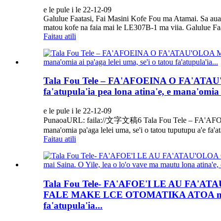
e le pule i le 22-12-09
Galulue Faatasi, Fai Masini Kofe Fou ma Atamai. Sa auai H
matou kofe na faia mai le LE307B-1 ma viia. Galulue Faat
Faitau atili
Tala Fou Tele – FA'AFOEINA O FA'ATAU'OL
fa'atupula'ia pea lona atina'e, e mana'omia a
e le pule i le 22-12-09
PunaoaURL: faila://文字文稿6 Tala Fou Tele – FA'AFO'I F
mana'omia pa'aga lelei uma, se'i o tatou tuputupu a'e fa'ata
Faitau atili
Tala Fou Tele- FA'AFOE'I LE AU FA'A
FALE MAKE LCE OTOMATIKA ATOA mai Saina. 
fa'atupula'ia...