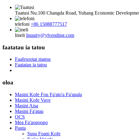
Tuatusi
Nu.100 Changda Road, Yuhang Economic Developmen
telefoni
+86 15088777517
Imeli
Inquiry@ylvending.com
faatatau ia tatou
Faafesootai matou
Faatatau ia tatou
oloa
Masini Kofe Fou Fa'ato'a Fa'apala
Masini Kofe Vave
Masini Aisa
Masini Fa'atau
OCS
Mea Fa'aopoopo
Pauta
Susu Foam Kofe