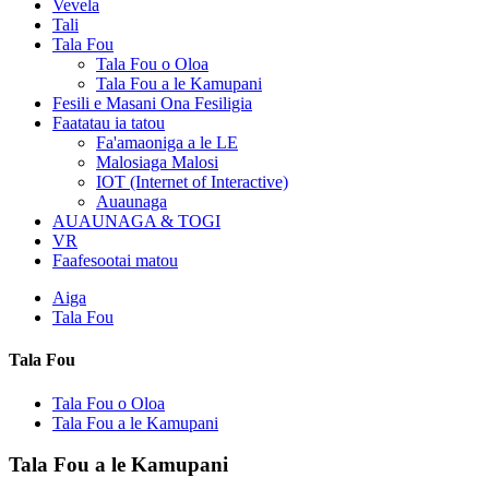
Vevela
Tali
Tala Fou
Tala Fou o Oloa
Tala Fou a le Kamupani
Fesili e Masani Ona Fesiligia
Faatatau ia tatou
Fa'amaoniga a le LE
Malosiaga Malosi
IOT (Internet of Interactive)
Auaunaga
AUAUNAGA & TOGI
VR
Faafesootai matou
Aiga
Tala Fou
Tala Fou
Tala Fou o Oloa
Tala Fou a le Kamupani
Tala Fou a le Kamupani