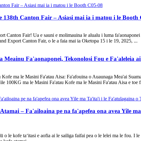
le 138th Canton Fair – Asiasi mai ia i matou i le Booth
ort Canton Fair! Ua e sauni e molimauina le alualu i luma fa'aonaponei i 
nd Export Canton Fair, o le a faia mai ia Oketopa 15 i le 19, 2025, ...
 Meainu Fa'aonaponei, Tekonolosi Fou e Fa'aleleia a
u Kofe ma le Masini Fa'atau Aisa: Fa'afouina o Auaunaga Mea'ai Suam
ile 100KG ma le Masini Fa'atau Kofe ma le Masini Fa'atau Aisa e toe fa'a
tamai – Fa'ailoaina pe na fa'apefea ona avea Yile ma T
lū o le kofe taʻitasi e aofia ai le sailiga faifai pea o le lelei ma le fou. 