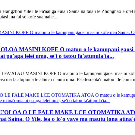
angzhou Yile i le Fa'aaliga Faia i Saina na faia i le Zhonghao Hotel i l
asi ma fai se kofe suamalie...
OA MASINI KOFE O matou o le kamupani gaosi masin
i pa'aga lelei uma, se'i o tatou fa'atupula'ia...
A'ATAU MASINI KOFE O matou o le kamupani gaosi masini kofe mai S
si ma fa'atupuina le atamai i taimi uma! Fa'afeso'ota'i matou i le taimi ne
TAU'OLOA O LE FALE MAKE LCE OTOMATIKA ATOA O 
O Yile, lea o lo'o vave ma mautu lona atina'e, e m