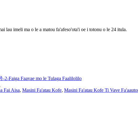
ai lau imeli ma o le a matou fa'afeso'ota'i oe i totonu o le 24 itula.
号-2-
Faiga Faavae mo le Tulaga Faalilolilo
i
a Fai Aisa
,
Masini Fa'atau Kofe
,
Masini Fa'atau Kofe Ti Vave Fa'aauto