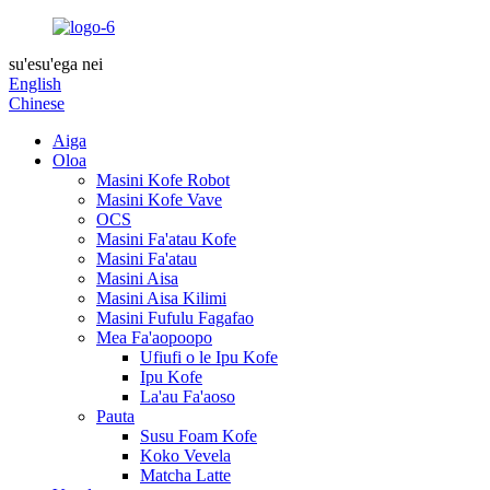
su'esu'ega nei
English
Chinese
Aiga
Oloa
Masini Kofe Robot
Masini Kofe Vave
OCS
Masini Fa'atau Kofe
Masini Fa'atau
Masini Aisa
Masini Aisa Kilimi
Masini Fufulu Fagafao
Mea Fa'aopoopo
Ufiufi o le Ipu Kofe
Ipu Kofe
La'au Fa'aoso
Pauta
Susu Foam Kofe
Koko Vevela
Matcha Latte