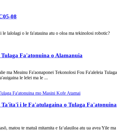
 C05-08
le lalolagi o le fa'atauina atu o oloa ma tekinolosi robotic?
i Tulaga Fa'atonuina o Alamanuia
alie ma Meainu Fa'aonaponei Tekonolosi Fou Fa'aleleia Tulaga
uigaina le lelei ma le ...
a'ita'i i le Fa'atulagaina o Tulaga Fa'atonuina
I le asō, matou te matuā mitamita e faʻalauiloa atu ua avea Yile ma