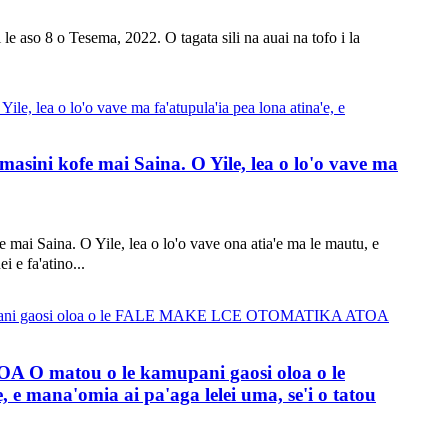
e aso 8 o Tesema, 2022. O tagata sili na auai na tofo i la
i kofe mai Saina. O Yile, lea o lo'o vave ma
aina. O Yile, lea o lo'o vave ona atia'e ma le mautu, e
i e fa'atino...
matou o le kamupani gaosi oloa o le
ana'omia ai pa'aga lelei uma, se'i o tatou