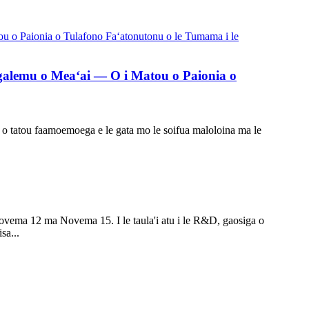
aogalemu o Meaʻai — O i Matou o Paionia o
a ai o tatou faamoemoega e le gata mo le soifua maloloina ma le
o Novema 12 ma Novema 15. I le taula'i atu i le R&D, gaosiga o
sa...