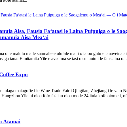
oa kofe atamai...
anuia Aisa, Fausia Faʻatasi le Laina Puipuiga o le S
lamanuia Aisa Meaʻai
ti uma o le malulu ma le suamalie e ulufale mai i o tatou gutu e tauavein
asaga taua: E mitamita Yile e avea ma se tasi o sui autu i le fausiaina o...
 Coffee Expo
i se tulaga matagofie i le Wine Trade Fair i Qingtian, Zhejiang i le va 
 e Hangzhou Yile ni oloa fofo fa'atau oloa mo le 24 itula kofe otometi, ofi
ma Atamai