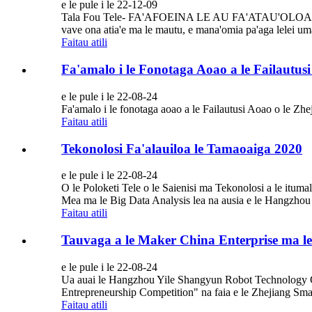
e le pule i le 22-12-09
Tala Fou Tele- FA'AFOEINA LE AU FA'ATAU'OLOA O LE L
vave ona atia'e ma le mautu, e mana'omia pa'aga lelei uma, s
Faitau atili
Fa'amalo i le Fonotaga Aoao a le Failautus
e le pule i le 22-08-24
Fa'amalo i le fonotaga aoao a le Failautusi Aoao o le Zh
Faitau atili
Tekonolosi Fa'alauiloa le Tamaoaiga 2020
e le pule i le 22-08-24
O le Poloketi Tele o le Saienisi ma Tekonolosi a le ituma
Mea ma le Big Data Analysis lea na ausia e le Hangzhou
Faitau atili
Tauvaga a le Maker China Enterprise ma l
e le pule i le 22-08-24
Ua auai le Hangzhou Yile Shangyun Robot Technology Co
Entrepreneurship Competition" na faia e le Zhejiang Smal
Faitau atili