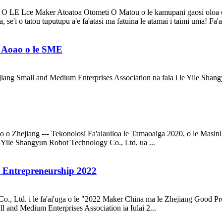
ce Maker Atoatoa Otometi O Matou o le kamupani gaosi oloa o le 
e'i o tatou tuputupu a'e fa'atasi ma fatuina le atamai i taimi uma! Fa'afes
i Aoao o le SME
ejiang Small and Medium Enterprises Association na faia i le Yile Shan
lo o Zhejiang --- Tekonolosi Fa'alauiloa le Tamaoaiga 2020, o le Masini 
 Yile Shangyun Robot Technology Co., Ltd, ua ...
e Entrepreneurship 2022
., Ltd. i le fa'ai'uga o le "2022 Maker China ma le Zhejiang Good Pr
l and Medium Enterprises Association ia Iulai 2...