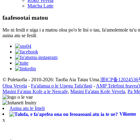
Koko Vevela
Matcha Latte
faafesootai matou
Mo ni fesili e uiga i a matou oloa po'o le lisi o tau, fa'amolemole tu'u m
auina atu se fesili
© Puletaofia - 2010-2026: Taofia Aia Tatau Uma.
浙ICP备12024536
Oloa Vevela
-
Fa'afanua o le Upega Tafa'ilagi
-
AMP Telefoni feavea'
Masini Fa'atau Kofe a le Nescafe
,
Masini Fa'atau Kofe Vevela
,
Pa Me
Auina atu le Imeli
Viliamu
x