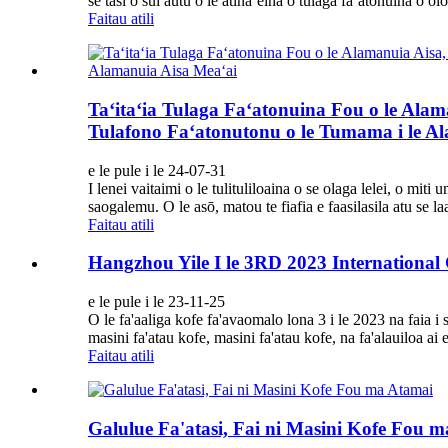
se tasi o sui autū o le atinaʻeina o tulaga faʻatonuina o ol
Faitau atili
Taʻitaʻia Tulaga Faʻatonuina Fou o le Alam
Tulafono Faʻatonutonu o le Tumama i le A
e le pule i le 24-07-31
I lenei vaitaimi o le tulituliloaina o se olaga lelei, o mi
saogalemu. O le asō, matou te fiafia e faasilasila atu se la
Faitau atili
Hangzhou Yile I le 3RD 2023 International
e le pule i le 23-11-25
O le fa'aaliga kofe fa'avaomalo lona 3 i le 2023 na faia 
masini fa'atau kofe, masini fa'atau kofe, na fa'alauiloa ai
Faitau atili
Galulue Fa'atasi, Fai ni Masini Kofe Fou 