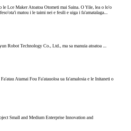
Lce Maker Atoatoa Otometi mai Saina. O Yile, lea o lo'o
o'ota'i matou i le taimi nei e fesili e uiga i fa'amatalaga...
gyun Robot Technology Co., Ltd., ma sa manuia atoatoa ...
Fa'atau Atamai Fou Fa'atauoloa ua fa'amalosia e le Initaneti o
oject Small and Medium Enterprise Innovation and