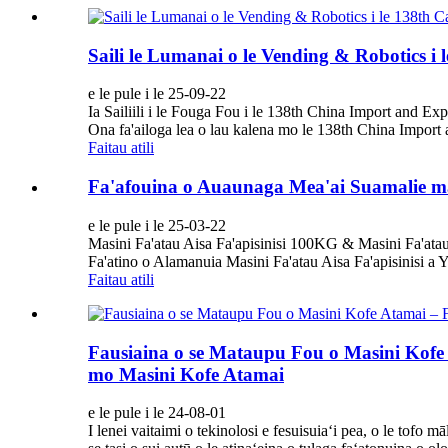
Saili le Lumanai o le Vending & Robotics i 
e le pule i le 25-09-22
Ia Sailiili i le Fouga Fou i le 138th China Import and Exp
Ona fa'ailoga lea o lau kalena mo le 138th China Import a
Faitau atili
Fa'afouina o Auaunaga Mea'ai Suamalie ma
e le pule i le 25-03-22
Masini Fa'atau Aisa Fa'apisinisi 100KG & Masini Fa'ata
Fa'atino o Alamanuia Masini Fa'atau Aisa Fa'apisinisi a Y
Faitau atili
Fausiaina o se Mataupu Fou o Masini Kofe A
mo Masini Kofe Atamai
e le pule i le 24-08-01
I lenei vaitaimi o tekinolosi e fesuisuiaʻi pea, o le tofo mā